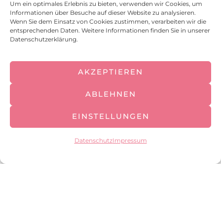
Um ein optimales Erlebnis zu bieten, verwenden wir Cookies, um
PRESSEKONTAKT
Informationen über Besuche auf dieser Website zu analysieren.
Wenn Sie dem Einsatz von Cookies zustimmen, verarbeiten wir die
entsprechenden Daten. Weitere Informationen finden Sie in unserer
Aichinger Gastro GmbH
Datenschutzerklärung.
Frau Elena Aichinger
E-Mail:
e.aichinger@aichinger-gastro.com
AKZEPTIEREN
ÜBER AICHINGER
ABLEHNEN
EINSTELLUNGEN
Die Aichinger Gastro GmbH ist ein
Familienunternehmen mit Sitz in
Datenschutz
Impressum
Grasbrunn bei München. Seit 2003
betreibt das Unternehmen
erfolgreich Gastronomie-Konzepte
im Terminal 2 des Flughafens
München – heute insgesamt sechs
Standorte. Weiteres Wachstum ist