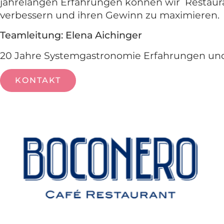
jahrelangen Erfahrungen können wir Restaurants
ver­bessern und ihren Gewinn zu maximieren.
Teamleitung: Elena Aichinger
20 Jahre Systemgastronomie Erfahrungen und 
KONTAKT
Betriebs­analyse
Wir führen eine Analyse Ihres Betriebs durch,
betriebliche Prozesse, Mitarbeiterleistung un