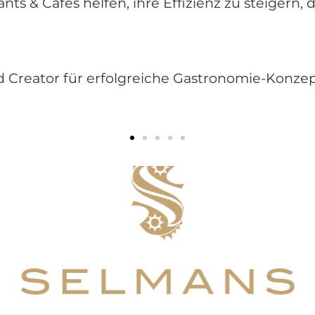
 & Cafés helfen, ihre Effizienz zu steigern, di
Creator für erfolgreiche Gastronomie-Konzep
 um Schwachstellen und Verbesserungspotenziale zu id
d Kunden-Feedback, um effektive Lösungen zur Steiger