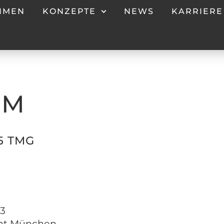
HMEN
KONZEPTE
NEWS
KARRIERE
UM
 TMG
83
cht München