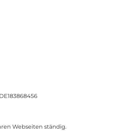
: DE183868456
hren Webseiten ständig.