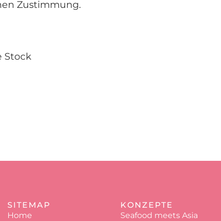
ichen Zustimmung.
 Stock
SITEMAP
KONZEPTE
Home
Seafood meets Asia